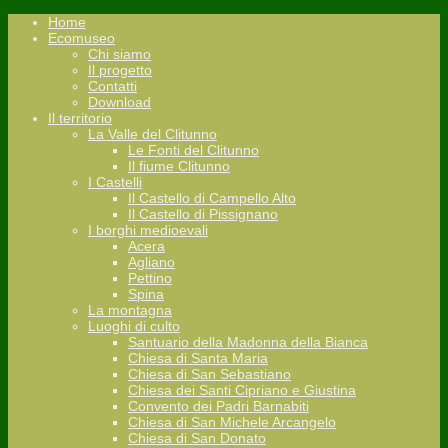
Home
Ecomuseo
Chi siamo
Il progetto
Contatti
Download
Il territorio
La Valle del Clitunno
Le Fonti del Clitunno
Il fiume Clitunno
I Castelli
Il Castello di Campello Alto
Il Castello di Pissignano
I borghi medioevali
Acera
Agliano
Pettino
Spina
La montagna
Luoghi di culto
Santuario della Madonna della Bianca
Chiesa di Santa Maria
Chiesa di San Sebastiano
Chiesa dei Santi Cipriano e Giustina
Convento dei Padri Barnabiti
Chiesa di San Michele Arcangelo
Chiesa di San Donato