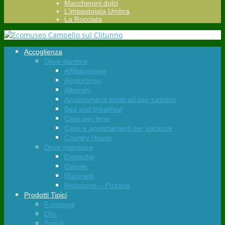
Maccheroni dolci
L’impastoiata Umbra
La Rocciata
Accoglienza
Dove dormire
Affittacamere
Agriturismo
Alberghi
Appartamenti locati ad uso turistico
Bed and breakfast
Casa per ferie
Case e appartamenti per vacanze
Country House
Dove mangiare
Enoteche
Osterie
Ristoranti
Ristorante – Pizzeria
Prodotti Tipici
Formaggi
Olio
Tartufi