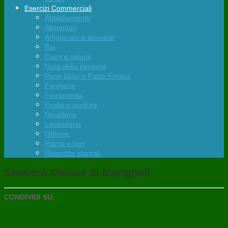
Esercizi Commerciali
Abbigliamento
Alimentari
Artigianato e souvenir
Bar
Carni e salumi
Cura della persona
Pane Dolci e Pasta Fresca
Farmacie
Ferramenta
Frutta e verdura
Gioiellerie
Lavanderia
Officine
Piante e fiori
Rivendita giornali
Sentiero Chiusa di Marignoli
CONDIVIDI SU: