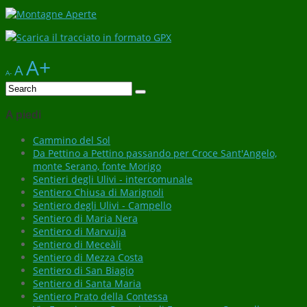
This page can't load Google Maps correctly.
Scarica il tracciato in formato GPX
A+
OK
Do you own this website?
A
A-
A piedi
Cammino del Sol
Da Pettino a Pettino passando per Croce Sant'Angelo,
monte Serano, fonte Morigo
Sentieri degli Ulivi - intercomunale
Sentiero Chiusa di Marignoli
Sentiero degli Ulivi - Campello
Sentiero di Maria Nera
Sentiero di Marvuija
Sentiero di Meceàli
Sentiero di Mezza Costa
Sentiero di San Biagio
Sentiero di Santa Maria
Sentiero Prato della Contessa