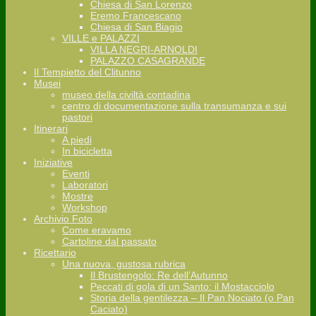
Chiesa di San Lorenzo
Eremo Francescano
Chiesa di San Biagio
VILLE e PALAZZI
VILLA NEGRI-ARNOLDI
PALAZZO CASAGRANDE
Il Tempietto del Clitunno
Musei
museo della civiltà contadina
centro di documentazione sulla transumanza e sui
pastori
Itinerari
A piedi
In bicicletta
Iniziative
Eventi
Laboratori
Mostre
Workshop
Archivio Foto
Come eravamo
Cartoline dal passato
Ricettario
Una nuova, gustosa rubrica
Il Brustengolo: Re dell’Autunno
Peccati di gola di un Santo: il Mostacciolo
Storia della gentilezza – Il Pan Nociato (o Pan
Caciato)