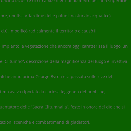
olo bacino lacustre di circa 400 metri di diametro per una superficie
ore, nontiscordardime delle paludi, nasturzio acquatico)
.C., modificò radicalmente il territorio e causò il
 e impiantò la vegetazione che ancora oggi caratterizza il luogo, un
el Clitumno”, descrizione della magnificenza del luogo e invettiva
qualche anno prima George Byron era passato sulle rive del
ultimo aveva riportato la curiosa leggenda dei buoi che,
ntatore delle “Sacra Clitumnalia”, feste in onore del dio che si
tazioni sceniche e combattimenti di gladiatori.