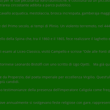
rio) per le sue peculiarità floro-faunistiche, è costituita da un picc
’area circostante adibita a parco pubblico.
avallo acquatica, mestolaccia, brosca increspata, gamberaja maggi
el Primo secolo, ai tempi di Plinio. Un violento terremoto, nel 444 d
o della Spina che, tra il 1860 e il 1865, fece realizzare il laghetto
esami al Liceo Classico, visitò Campello e scrisse “Ode alle Fonti d
e torinese Leonardo Bistolfi con uno scritto di Ugo Ojetti. Ma già 
che da Properzio, dal poeta imperiale per eccellenza Virgilio. Quest’
più candidi.
no testimonianze della presenza dell’imperatore Caligola come freque
 dove annualmente si svolgevano feste religiose con gare, rappresen