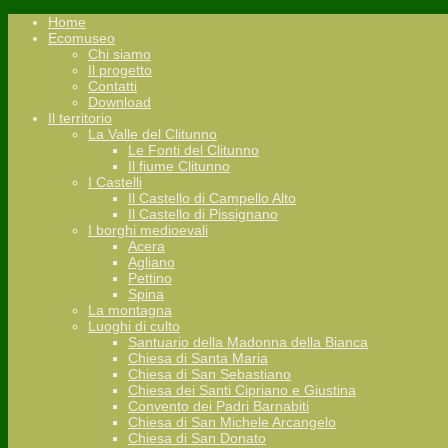
Home
Ecomuseo
Chi siamo
Il progetto
Contatti
Download
Il territorio
La Valle del Clitunno
Le Fonti del Clitunno
Il fiume Clitunno
I Castelli
Il Castello di Campello Alto
Il Castello di Pissignano
I borghi medioevali
Acera
Agliano
Pettino
Spina
La montagna
Luoghi di culto
Santuario della Madonna della Bianca
Chiesa di Santa Maria
Chiesa di San Sebastiano
Chiesa dei Santi Cipriano e Giustina
Convento dei Padri Barnabiti
Chiesa di San Michele Arcangelo
Chiesa di San Donato