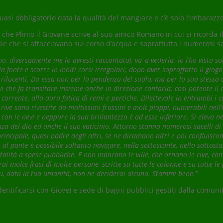
asi obbligatorio data la qualità del mangiare e c’è solo l’imbarazzo
 che Plinio il Giovane scrive al suo amico Romano in cui si ricorda il
lle che si affacciavano sul corso d’acqua e soprattutto i numerosi sac
, diversamente me lo avresti raccontato), va’ a vederla; io l’ho vista solo
a fonte e scorre in molti corsi irregolari; dopo aver sopraffatto il giog
 rilucenti. Da essa non per la pendenza del suolo, ma per la sua stessa c
 che fa transitare insieme anche in direzione contaria; così potente il 
o corrente, alla dura fatica di remi e pertiche. Dilettevole in entrambi i
Le rive sono rivestite da moltissimi frassini e molt pioppi, numerabili ne
n le nevi e neppure la sua brillantezza è ad esse inferiore. Si eleva ne
za del dio ed anche il suo vaticinio. Attorno stanno numerosi sacelli di a
incipale, quasi padre degli altri, se ne diramano altri e poi confluiscon
al ponte è possibile soltanto navigare, nella sottostante, nella sottostan
pitalità a spese pubbliche. E non mancano le ville, che ornano le rive, 
ai molte frasi di molte persone, scritte su tutte le colonne e su tutte le 
 tu, data la tua umanità, non ne deriderai alcuna. Stammi bene.”
dentificarsi con Giove) e sede di bagni pubblici gestiti dalla comu