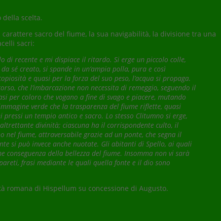
 della scelta.
 carattere sacro del fiume, la sua navigabilità, la divisione tra una
elli sacri:
 di recente e mi dispiace il ritardo. Si erge un piccolo colle,
o da sé creato, si spande in un’ampia polla, pura e così
opiosità e quasi per la forza del suo peso, l’acqua si propaga.
corso, che l’imbarcazione non necessita di remeggio, seguendo il
 casi per coloro che vogano a fine di svago e piacere, mutando
ll’immagine verde che la trasparenza del fiume riflette, quasi
i pressi un tempio antico e sacro. Lo stesso Clitumno si erge,
ltrettante divinità; ciascuna ha il corrispondente culto, il
o nel fiume, attraversabile grazie ad un ponte, che segna il
te si può invece anche nuotate. Gli abitanti di Spello, ai quali
come conseguenza della bellezza del fiume. Insomma non vi sarà
pareti, frasi mediante le quali quella fonte e il dio sono
nità romana di Hispellum su concessione di Augusto.