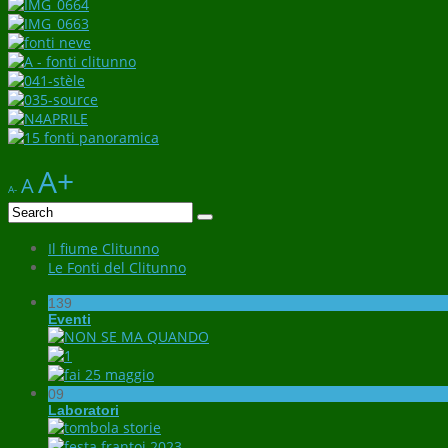
A+
A
A-
Il fiume Clitunno
Le Fonti del Clitunno
139
Eventi
09
Laboratori