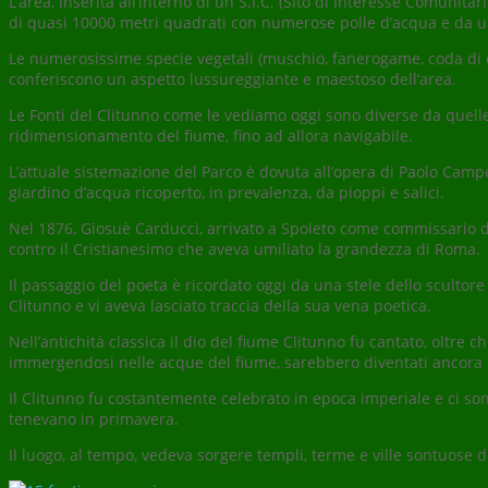
L’area, inserita all’interno di un S.I.C. (Sito di Interesse Comunita
di quasi 10000 metri quadrati con numerose polle d’acqua e da un
Le numerosissime specie vegetali (muschio, fanerogame, coda di c
conferiscono un aspetto lussureggiante e maestoso dell’area.
Le Fonti del Clitunno come le vediamo oggi sono diverse da quelle d
ridimensionamento del fiume, fino ad allora navigabile.
L’attuale sistemazione del Parco è dovuta all’opera di Paolo Campell
giardino d’acqua ricoperto, in prevalenza, da pioppi e salici.
Nel 1876, Giosuè Carducci, arrivato a Spoleto come commissario di 
contro il Cristianesimo che aveva umiliato la grandezza di Roma.
Il passaggio del poeta è ricordato oggi da una stele dello scultor
Clitunno e vi aveva lasciato traccia della sua vena poetica.
Nell’antichità classica il dio del fiume Clitunno fu cantato, oltre 
immergendosi nelle acque del fiume, sarebbero diventati ancora 
Il Clitunno fu costantemente celebrato in epoca imperiale e ci so
tenevano in primavera.
Il luogo, al tempo, vedeva sorgere templi, terme e ville sontuose