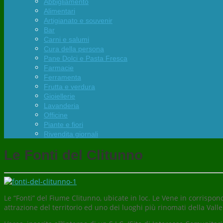
Abbigliamento
Alimentari
Artigianato e souvenir
Bar
Carni e salumi
Cura della persona
Pane Dolci e Pasta Fresca
Farmacie
Ferramenta
Frutta e verdura
Gioiellerie
Lavanderia
Officine
Piante e fiori
Rivendita giornali
Le Fonti del Clitunno
Le “Fonti” del Fiume Clitunno, ubicate in loc. Le Vene in corrisp
attrazione del territorio ed uno dei luoghi più rinomati della Val