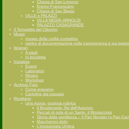
Chiesa di San Lorenzo
Eremo Francescano
Chiesa di San Biagio
VILLE e PALAZZI
VILLA NEGRI-ARNOLDI
PALAZZO CASAGRANDE
Il Tempietto del Clitunno
Musei
museo della civiltà contadina
centro di documentazione sulla transumanza e sui pastor
Itinerari
A piedi
In bicicletta
Iniziative
Eventi
Laboratori
Mostre
Workshop
Archivio Foto
Come eravamo
Cartoline dal passato
Ricettario
Una nuova, gustosa rubrica
Il Brustengolo: Re dell’Autunno
Peccati di gola di un Santo: il Mostacciolo
Storia della gentilezza – Il Pan Nociato (o Pan Cac
Maccheroni dolci
L’impastoiata Umbra