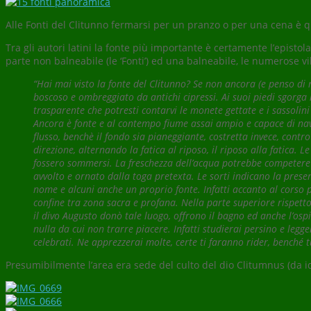
Alle Fonti del Clitunno fermarsi per un pranzo o per una cena è qu
Tra gli autori latini la fonte più importante è certamente l’epistola
parte non balneabile (le ‘Fonti’) ed una balneabile, le numerose vi
“Hai mai visto la fonte del Clitunno? Se non ancora (e penso di no
boscoso e ombreggiato da antichi cipressi. Ai suoi piedi sgorga l
trasparente che potresti contarvi le monete gettate e i sassolini
Ancora è fonte e al contempo fiume assai ampio e capace di navi
flusso, benchè il fondo sia pianeggiante, costretta invece, contr
direzione, alternando la fatica al riposo, il riposo alla fatica. 
fossero sommersi. La freschezza dell’acqua potrebbe competere co
avvolto e ornato dalla toga pretexta. Le sorti indicano la presen
nome e alcuni anche un proprio fonte. Infatti accanto al corso pr
confine tra zona sacra e profana. Nella parte superiore rispetto 
il divo Augusto donò tale luogo, offrono il bagno ed anche l’os
nulla da cui non trarre piacere. Infatti studierai persino e legger
celebrati. Ne apprezzerai molte, certe ti faranno rider, benché
Presumibilmente l’area era sede del culto del dio Clitumnus (da i