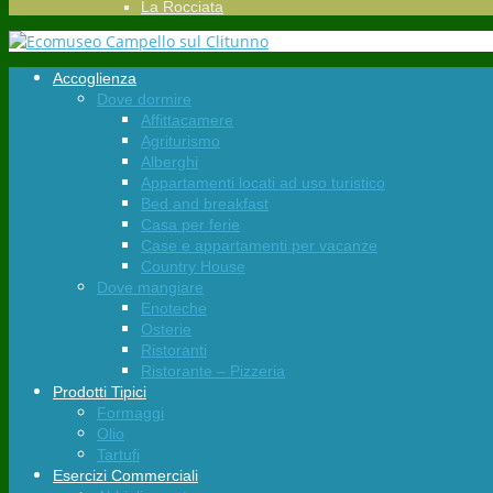
La Rocciata
Accoglienza
Dove dormire
Affittacamere
Agriturismo
Alberghi
Appartamenti locati ad uso turistico
Bed and breakfast
Casa per ferie
Case e appartamenti per vacanze
Country House
Dove mangiare
Enoteche
Osterie
Ristoranti
Ristorante – Pizzeria
Prodotti Tipici
Formaggi
Olio
Tartufi
Esercizi Commerciali