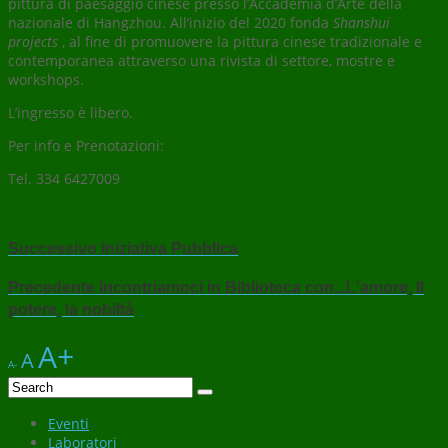
pittura di paesaggio cinese presso l’Accademia d’Arte della
nazionale di Hangzhou. All’inizio del 2020 fonda
Shanshui
projects
, al fine di promuovere la pittura cinese tradizionale e
contemporanea attraverso una rivista di settore, mostre e
workshops.
L’ingresso è libero.
Per info e Prenotazioni:
Tel. 334 6427009
Successivo
Iniziativa Pubblica
Precedente
Incontriamoci in Biblioteca con...L'amore, ll
potere, la nobiltà
A+
A
A-
Eventi
Laboratori