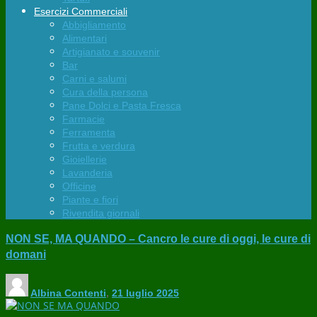
Esercizi Commerciali
Abbigliamento
Alimentari
Artigianato e souvenir
Bar
Carni e salumi
Cura della persona
Pane Dolci e Pasta Fresca
Farmacie
Ferramenta
Frutta e verdura
Gioiellerie
Lavanderia
Officine
Piante e fiori
Rivendita giornali
NON SE, MA QUANDO – Cancro le cure di oggi, le cure di
domani
Albina Contenti
,
21 luglio 2025