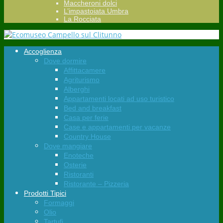
Maccheroni dolci
L’impastoiata Umbra
La Rocciata
Accoglienza
Dove dormire
Affittacamere
Agriturismo
Alberghi
Appartamenti locati ad uso turistico
Bed and breakfast
Casa per ferie
Case e appartamenti per vacanze
Country House
Dove mangiare
Enoteche
Osterie
Ristoranti
Ristorante – Pizzeria
Prodotti Tipici
Formaggi
Olio
Tartufi