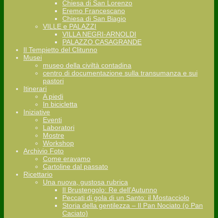
Chiesa di San Lorenzo
Eremo Francescano
Chiesa di San Biagio
VILLE e PALAZZI
VILLA NEGRI-ARNOLDI
PALAZZO CASAGRANDE
Il Tempietto del Clitunno
Musei
museo della civiltà contadina
centro di documentazione sulla transumanza e sui
pastori
Itinerari
A piedi
In bicicletta
Iniziative
Eventi
Laboratori
Mostre
Workshop
Archivio Foto
Come eravamo
Cartoline dal passato
Ricettario
Una nuova, gustosa rubrica
Il Brustengolo: Re dell’Autunno
Peccati di gola di un Santo: il Mostacciolo
Storia della gentilezza – Il Pan Nociato (o Pan
Caciato)