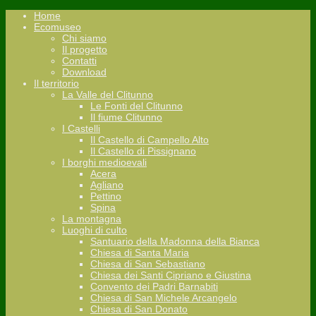
Home
Ecomuseo
Chi siamo
Il progetto
Contatti
Download
Il territorio
La Valle del Clitunno
Le Fonti del Clitunno
Il fiume Clitunno
I Castelli
Il Castello di Campello Alto
Il Castello di Pissignano
I borghi medioevali
Acera
Agliano
Pettino
Spina
La montagna
Luoghi di culto
Santuario della Madonna della Bianca
Chiesa di Santa Maria
Chiesa di San Sebastiano
Chiesa dei Santi Cipriano e Giustina
Convento dei Padri Barnabiti
Chiesa di San Michele Arcangelo
Chiesa di San Donato