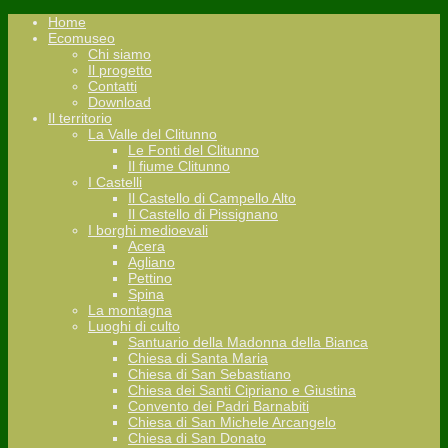
Home
Ecomuseo
Chi siamo
Il progetto
Contatti
Download
Il territorio
La Valle del Clitunno
Le Fonti del Clitunno
Il fiume Clitunno
I Castelli
Il Castello di Campello Alto
Il Castello di Pissignano
I borghi medioevali
Acera
Agliano
Pettino
Spina
La montagna
Luoghi di culto
Santuario della Madonna della Bianca
Chiesa di Santa Maria
Chiesa di San Sebastiano
Chiesa dei Santi Cipriano e Giustina
Convento dei Padri Barnabiti
Chiesa di San Michele Arcangelo
Chiesa di San Donato