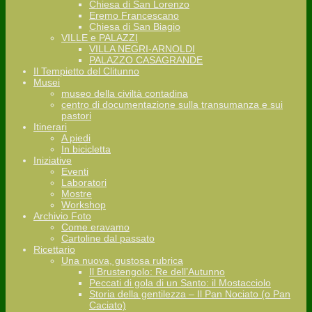
Chiesa di San Lorenzo
Eremo Francescano
Chiesa di San Biagio
VILLE e PALAZZI
VILLA NEGRI-ARNOLDI
PALAZZO CASAGRANDE
Il Tempietto del Clitunno
Musei
museo della civiltà contadina
centro di documentazione sulla transumanza e sui
pastori
Itinerari
A piedi
In bicicletta
Iniziative
Eventi
Laboratori
Mostre
Workshop
Archivio Foto
Come eravamo
Cartoline dal passato
Ricettario
Una nuova, gustosa rubrica
Il Brustengolo: Re dell’Autunno
Peccati di gola di un Santo: il Mostacciolo
Storia della gentilezza – Il Pan Nociato (o Pan
Caciato)