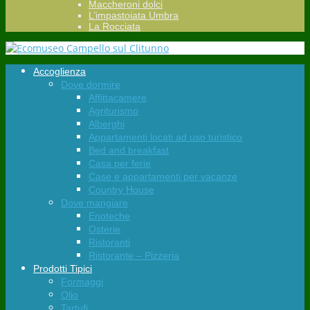
Maccheroni dolci
L’impastoiata Umbra
La Rocciata
Accoglienza
Dove dormire
Affittacamere
Agriturismo
Alberghi
Appartamenti locati ad uso turistico
Bed and breakfast
Casa per ferie
Case e appartamenti per vacanze
Country House
Dove mangiare
Enoteche
Osterie
Ristoranti
Ristorante – Pizzeria
Prodotti Tipici
Formaggi
Olio
Tartufi