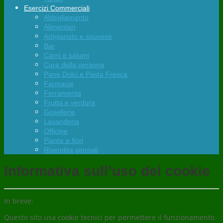
Esercizi Commerciali
Abbigliamento
Alimentari
Artigianato e souvenir
Bar
Carni e salumi
Cura della persona
Pane Dolci e Pasta Fresca
Farmacie
Ferramenta
Frutta e verdura
Gioiellerie
Lavanderia
Officine
Piante e fiori
Rivendita giornali
Informativa sull’uso dei cookie
In breve:
Questo sito usa cookie tecnici per permettere il funzionamento