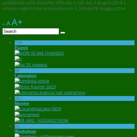
pubblicata sulla Gazzetta Ufficiale n.126 del 3 giugno 2014 e
relativo registro dei provvedimenti n.229 dell’8 maggio 2014.
A+
A
A-
139
Eventi
09
Laboratori
09
Mostre
04
Workshop