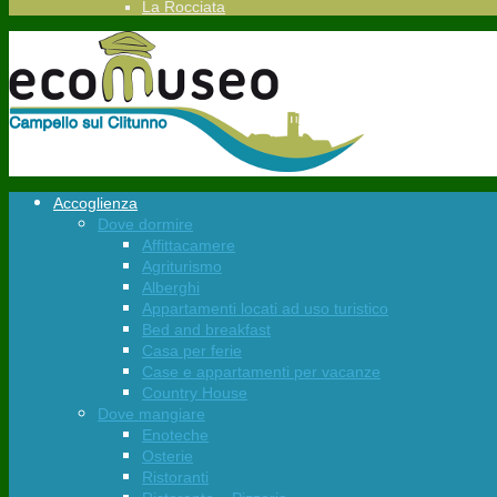
La Rocciata
Accoglienza
Dove dormire
Affittacamere
Agriturismo
Alberghi
Appartamenti locati ad uso turistico
Bed and breakfast
Casa per ferie
Case e appartamenti per vacanze
Country House
Dove mangiare
Enoteche
Osterie
Ristoranti