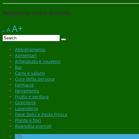
Nessuna voce trovata.
A+
A
A-
Abbigliamento
Alimentari
Artigianato e souvenir
Bar
Carni e salumi
Cura della persona
Farmacie
Ferramenta
Frutta e verdura
Gioiellerie
Lavanderia
Pane Dolci e Pasta Fresca
Piante e fiori
Rivendita giornali
139