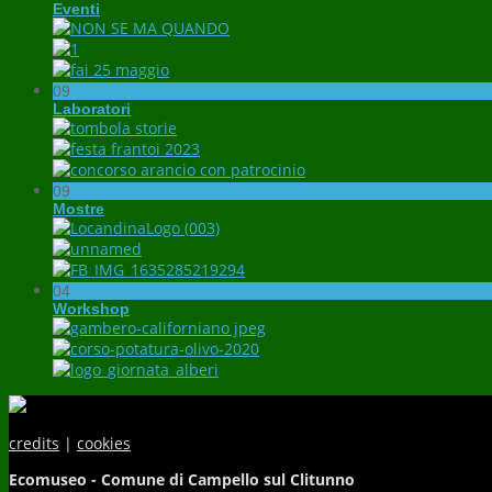
Eventi
09
Laboratori
09
Mostre
04
Workshop
credits
|
cookies
Ecomuseo - Comune di Campello sul Clitunno