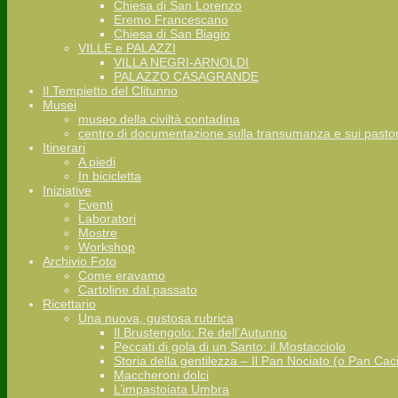
Chiesa di San Lorenzo
Eremo Francescano
Chiesa di San Biagio
VILLE e PALAZZI
VILLA NEGRI-ARNOLDI
PALAZZO CASAGRANDE
Il Tempietto del Clitunno
Musei
museo della civiltà contadina
centro di documentazione sulla transumanza e sui pastor
Itinerari
A piedi
In bicicletta
Iniziative
Eventi
Laboratori
Mostre
Workshop
Archivio Foto
Come eravamo
Cartoline dal passato
Ricettario
Una nuova, gustosa rubrica
Il Brustengolo: Re dell’Autunno
Peccati di gola di un Santo: il Mostacciolo
Storia della gentilezza – Il Pan Nociato (o Pan Cac
Maccheroni dolci
L’impastoiata Umbra