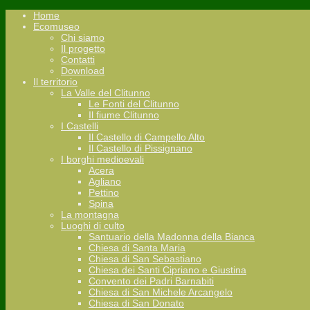
Home
Ecomuseo
Chi siamo
Il progetto
Contatti
Download
Il territorio
La Valle del Clitunno
Le Fonti del Clitunno
Il fiume Clitunno
I Castelli
Il Castello di Campello Alto
Il Castello di Pissignano
I borghi medioevali
Acera
Agliano
Pettino
Spina
La montagna
Luoghi di culto
Santuario della Madonna della Bianca
Chiesa di Santa Maria
Chiesa di San Sebastiano
Chiesa dei Santi Cipriano e Giustina
Convento dei Padri Barnabiti
Chiesa di San Michele Arcangelo
Chiesa di San Donato