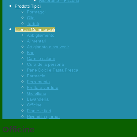
Ristorante – Pizzeria
Prodotti Tipici
Formaggi
Olio
Tartufi
Esercizi Commerciali
Abbigliamento
Alimentari
Artigianato e souvenir
Bar
Carni e salumi
Cura della persona
Pane Dolci e Pasta Fresca
Farmacie
Ferramenta
Frutta e verdura
Gioiellerie
Lavanderia
Officine
Piante e fiori
Rivendita giornali
Officine