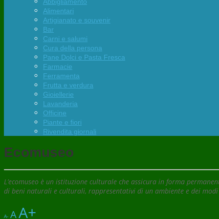
Abbigliamento
Alimentari
Artigianato e souvenir
Bar
Carni e salumi
Cura della persona
Pane Dolci e Pasta Fresca
Farmacie
Ferramenta
Frutta e verdura
Gioiellerie
Lavanderia
Officine
Piante e fiori
Rivendita giornali
Ecomuseo
L’ecomuseo è un istituzione culturale che assicura in forma permanente
di beni naturali e culturali, rappresentativi di un ambiente e dei modi 
A+
A
A-