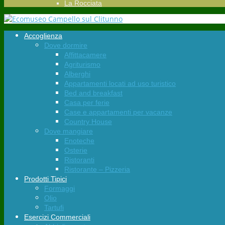
La Rocciata
Accoglienza
Dove dormire
Affittacamere
Agriturismo
Alberghi
Appartamenti locati ad uso turistico
Bed and breakfast
Casa per ferie
Case e appartamenti per vacanze
Country House
Dove mangiare
Enoteche
Osterie
Ristoranti
Ristorante – Pizzeria
Prodotti Tipici
Formaggi
Olio
Tartufi
Esercizi Commerciali