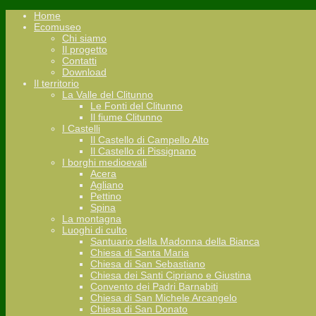
Home
Ecomuseo
Chi siamo
Il progetto
Contatti
Download
Il territorio
La Valle del Clitunno
Le Fonti del Clitunno
Il fiume Clitunno
I Castelli
Il Castello di Campello Alto
Il Castello di Pissignano
I borghi medioevali
Acera
Agliano
Pettino
Spina
La montagna
Luoghi di culto
Santuario della Madonna della Bianca
Chiesa di Santa Maria
Chiesa di San Sebastiano
Chiesa dei Santi Cipriano e Giustina
Convento dei Padri Barnabiti
Chiesa di San Michele Arcangelo
Chiesa di San Donato