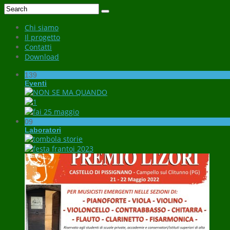
Chi siamo
Il progetto
Contatti
Download
139
Eventi
09
Laboratori