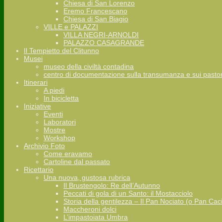
Chiesa di San Lorenzo
Eremo Francescano
Chiesa di San Biagio
VILLE e PALAZZI
VILLA NEGRI-ARNOLDI
PALAZZO CASAGRANDE
Il Tempietto del Clitunno
Musei
museo della civiltà contadina
centro di documentazione sulla transumanza e sui pastor
Itinerari
A piedi
In bicicletta
Iniziative
Eventi
Laboratori
Mostre
Workshop
Archivio Foto
Come eravamo
Cartoline dal passato
Ricettario
Una nuova, gustosa rubrica
Il Brustengolo: Re dell’Autunno
Peccati di gola di un Santo: il Mostacciolo
Storia della gentilezza – Il Pan Nociato (o Pan Cac
Maccheroni dolci
L’impastoiata Umbra