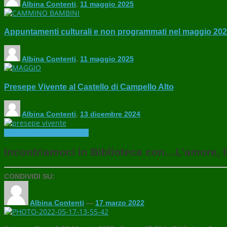
Albina Contenti
,
11 maggio 2025
Appuntamenti culturali e non programmati nel maggio 20
Albina Contenti
,
11 maggio 2025
Presepe Vivente al Castello di Campello Alto
Albina Contenti
,
13 dicembre 2024
Eventi
In evidenza
Iniziative
Incontriamoci in Biblioteca con…L’amore, ll
CONDIVIDI SU:
Albina Contenti
—
17 marzo 2022