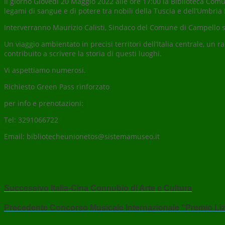
Il giorno Giovedì 20 Maggio 2022 alle ore 17:00 la Biblioteca Comun
legami di sangue e di potere tra nobili della Tuscia e dell’Umbria
Interverranno Maurizio Calisti, Sindaco del Comune di Campello su
Un viaggio ambientato in precisi territori dell’Italia centrale, u
contribuito a scrivere la storia di questi luoghi.
Vi aspettiamo numerosi.
Richiesto Green Pass rinforzato
per info e prenotazioni:
Tel: 3291066722
Email: bibliotecheunionetos@sistemamuseo.it
Successivo
Italia-Cina Connubio di Arte e Cultura
Precedente
Concorso Musicale Internazionale "Premio Liz