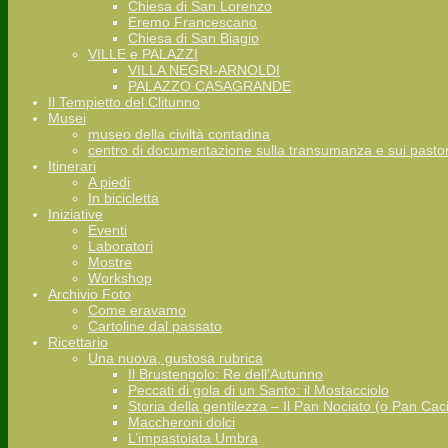
Chiesa di San Lorenzo
Eremo Francescano
Chiesa di San Biagio
VILLE e PALAZZI
VILLA NEGRI-ARNOLDI
PALAZZO CASAGRANDE
Il Tempietto del Clitunno
Musei
museo della civiltà contadina
centro di documentazione sulla transumanza e sui pastor
Itinerari
A piedi
In bicicletta
Iniziative
Eventi
Laboratori
Mostre
Workshop
Archivio Foto
Come eravamo
Cartoline dal passato
Ricettario
Una nuova, gustosa rubrica
Il Brustengolo: Re dell’Autunno
Peccati di gola di un Santo: il Mostacciolo
Storia della gentilezza – Il Pan Nociato (o Pan Cac
Maccheroni dolci
L’impastoiata Umbra