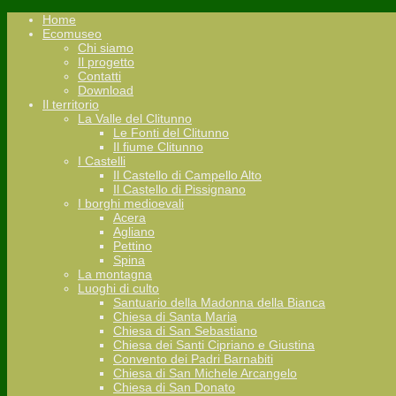
Home
Ecomuseo
Chi siamo
Il progetto
Contatti
Download
Il territorio
La Valle del Clitunno
Le Fonti del Clitunno
Il fiume Clitunno
I Castelli
Il Castello di Campello Alto
Il Castello di Pissignano
I borghi medioevali
Acera
Agliano
Pettino
Spina
La montagna
Luoghi di culto
Santuario della Madonna della Bianca
Chiesa di Santa Maria
Chiesa di San Sebastiano
Chiesa dei Santi Cipriano e Giustina
Convento dei Padri Barnabiti
Chiesa di San Michele Arcangelo
Chiesa di San Donato