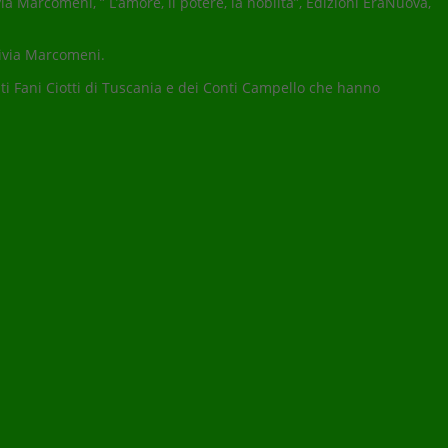
ia Marcomeni, ” L’amore, il potere, la nobiltà”, Edizioni EraNuova,
Livia Marcomeni.
nti Fani Ciotti di Tuscania e dei Conti Campello che hanno