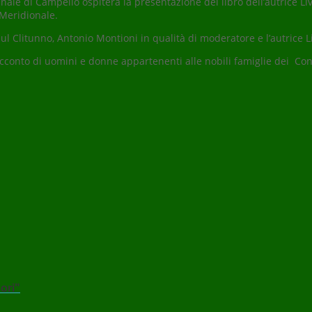
ale di Campello ospiterà la presentazione del libro dell’autrice Liv
 Meridionale.
l Clitunno, Antonio Montioni in qualità di moderatore e l’autrice 
n racconto di uomini e donne appartenenti alle nobili famiglie dei Co
ori"