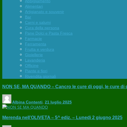
Abbigliamento
Alimentari
Artigianato e souvenir
Bar
Carni e salumi
Cura della persona
Pane Dolci e Pasta Fresca
Farmacie
Ferramenta
Frutta e verdura
Gioiellerie
Lavanderia
Officine
Piante e fiori
Rivendita giornali
NON SE, MA QUANDO – Cancro le cure di oggi, le cure di
Albina Contenti
,
21 luglio 2025
Merenda nell’OLIVETA – 5^ ediz. – Lunedi 2 giugno 2025