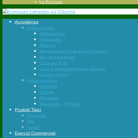
La Rocciata
Accoglienza
Dove dormire
Affittacamere
Agriturismo
Alberghi
Appartamenti locati ad uso turistico
Bed and breakfast
Casa per ferie
Case e appartamenti per vacanze
Country House
Dove mangiare
Enoteche
Osterie
Ristoranti
Ristorante – Pizzeria
Prodotti Tipici
Formaggi
Olio
Tartufi
Esercizi Commerciali