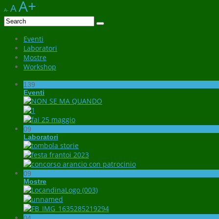
A+
A
A-
Eventi
Laboratori
Mostre
Workshop
139
Eventi
09
Laboratori
09
Mostre
04