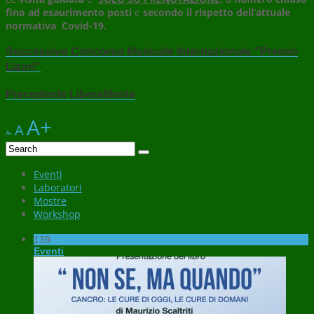
fino ad esaurimento posti
e
secondo il rispetto dell’attuale
normativa Covid-19.
Successivo
Concorso Musicale Internazionale "Premio
Lizori"
Precedente
LiberaMente
A+
A
A-
Eventi
Laboratori
Mostre
Workshop
139
Eventi