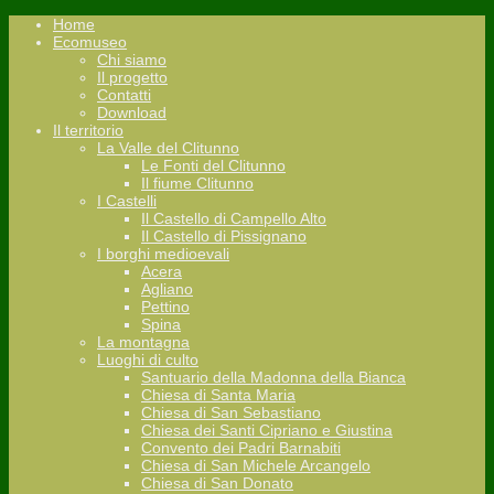
Home
Ecomuseo
Chi siamo
Il progetto
Contatti
Download
Il territorio
La Valle del Clitunno
Le Fonti del Clitunno
Il fiume Clitunno
I Castelli
Il Castello di Campello Alto
Il Castello di Pissignano
I borghi medioevali
Acera
Agliano
Pettino
Spina
La montagna
Luoghi di culto
Santuario della Madonna della Bianca
Chiesa di Santa Maria
Chiesa di San Sebastiano
Chiesa dei Santi Cipriano e Giustina
Convento dei Padri Barnabiti
Chiesa di San Michele Arcangelo
Chiesa di San Donato