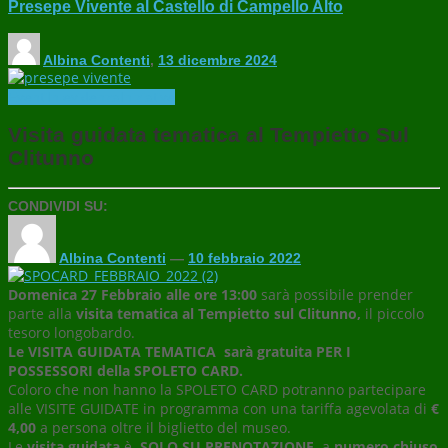
Presepe Vivente al Castello di Campello Alto
Albina Contenti
,
13 dicembre 2024
Eventi
In evidenza
Iniziative
Visita guidata tematica al Tempietto Sul
Clitunno
CONDIVIDI SU:
Albina Contenti
—
10 febbraio 2022
Domenica 27 Febbraio alle ore 13:00
sarà possibile prender
parte alla
visita tematica al Tempietto sul Clitunno,
il piccolo
tesoro longobardo.
Le VISITA GUIDATA TEMATICA sarà gratuita PER I
POSSESSORI della SPOLETO CARD.
Coloro che non hanno la SPOLETO CARD potranno partecipare
alle VISITE GUIDATE in programma con una tariffa agevolata di
€
4,00
a persona oltre il biglietto del museo.
Le
visita guidata
è
SOLO SU PRENOTAZIONE,
a
numero chiuso