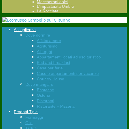
Maccheroni dolci
L’impastoiata Umbra
La Rocciata
Accoglienza
Dove dormire
Affittacamere
Agriturismo
Alberghi
Appartamenti locati ad uso turistico
Bed and breakfast
Casa per ferie
Case e appartamenti per vacanze
Country House
Dove mangiare
Enoteche
Osterie
Ristoranti
Ristorante – Pizzeria
Prodotti Tipici
Formaggi
Olio
Tartufi