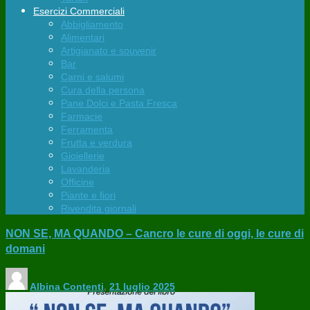
Esercizi Commerciali
Abbigliamento
Alimentari
Artigianato e souvenir
Bar
Carni e salumi
Cura della persona
Pane Dolci e Pasta Fresca
Farmacie
Ferramenta
Frutta e verdura
Gioiellerie
Lavanderia
Officine
Piante e fiori
Rivendita giornali
NON SE, MA QUANDO – Cancro le cure di oggi, le cure di
domani
Albina Contenti
,
21 luglio 2025