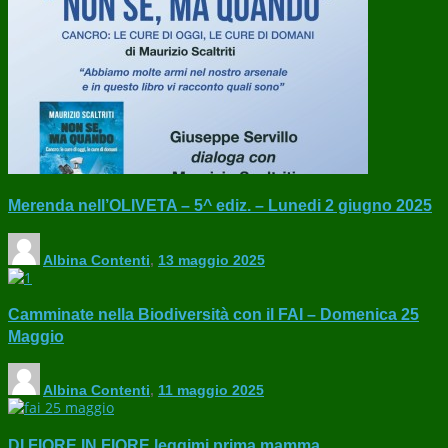
Merenda nell’OLIVETA – 5^ ediz. – Lunedi 2 giugno 2025
Albina Contenti
,
13 maggio 2025
Camminate nella Biodiversità con il FAI – Domenica 25
Maggio
Albina Contenti
,
11 maggio 2025
DI FIORE IN FIORE leggimi prima mamma