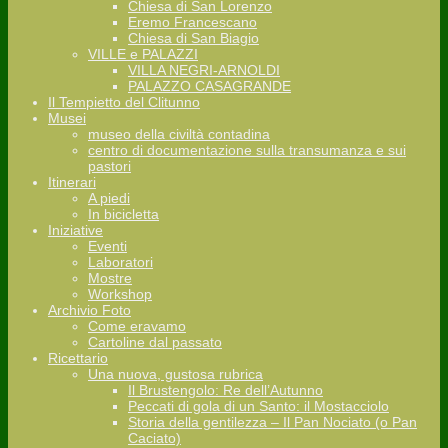
Chiesa di San Lorenzo
Eremo Francescano
Chiesa di San Biagio
VILLE e PALAZZI
VILLA NEGRI-ARNOLDI
PALAZZO CASAGRANDE
Il Tempietto del Clitunno
Musei
museo della civiltà contadina
centro di documentazione sulla transumanza e sui
pastori
Itinerari
A piedi
In bicicletta
Iniziative
Eventi
Laboratori
Mostre
Workshop
Archivio Foto
Come eravamo
Cartoline dal passato
Ricettario
Una nuova, gustosa rubrica
Il Brustengolo: Re dell’Autunno
Peccati di gola di un Santo: il Mostacciolo
Storia della gentilezza – Il Pan Nociato (o Pan
Caciato)