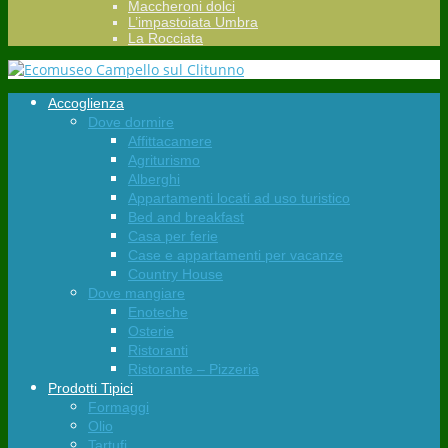
Maccheroni dolci
L’impastoiata Umbra
La Rocciata
Accoglienza
Dove dormire
Affittacamere
Agriturismo
Alberghi
Appartamenti locati ad uso turistico
Bed and breakfast
Casa per ferie
Case e appartamenti per vacanze
Country House
Dove mangiare
Enoteche
Osterie
Ristoranti
Ristorante – Pizzeria
Prodotti Tipici
Formaggi
Olio
Tartufi