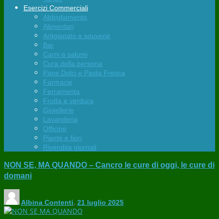
Esercizi Commerciali
Abbigliamento
Alimentari
Artigianato e souvenir
Bar
Carni e salumi
Cura della persona
Pane Dolci e Pasta Fresca
Farmacie
Ferramenta
Frutta e verdura
Gioiellerie
Lavanderia
Officine
Piante e fiori
Rivendita giornali
NON SE, MA QUANDO – Cancro le cure di oggi, le cure di
domani
Albina Contenti
,
21 luglio 2025