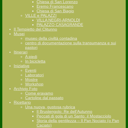
Chiesa di San Lorenzo
Eremo Francescano
Chiesa di San Biagio
VILLE e PALAZZI
VILLA NEGRI-ARNOLDI
PALAZZO CASAGRANDE
Il Tempietto del Clitunno
Musei
museo della civiltà contadina
centro di documentazione sulla transumanza e sui
pastori
Itinerari
A piedi
In bicicletta
Iniziative
Eventi
Laboratori
Mostre
Workshop
Archivio Foto
Come eravamo
Cartoline dal passato
Ricettario
Una nuova, gustosa rubrica
Il Brustengolo: Re dell’Autunno
Peccati di gola di un Santo: il Mostacciolo
Storia della gentilezza – Il Pan Nociato (o Pan
Caciato)