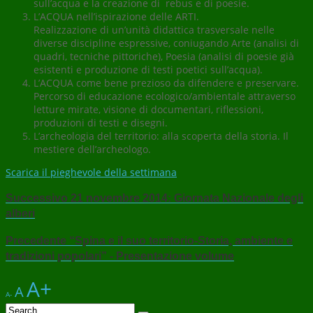
sull’acqua e la creazione di rebus e di poesie.
L’ACQUA nell’ispirazione delle ARTI.
Realizzazione di un’unità didattica trasversale nelle
diverse discipline espressive, coniugando Arte (analisi di
quadri, tecniche pittoriche), Poesia (analisi di poesie già
esistenti e produzione di testi poetici sull’acqua).
L’ACQUA come bene prezioso da difendere e preservare.
Percorso di educazione ecologico/ambientale attraverso
letture mirate, visione di documentari, riflessioni,
produzioni di testi e disegni.
L’archeologia del territorio: alla scoperta della storia. Il
mestiere dell’archeologo.
Scarica il pieghevole della settimana
Successivo
21 novembre 2014: Giornata Nazionale degli
alberi
Precedente
“Spina e il suo territorio-Storia, ambiente e
tradizioni popolari” - Presentazione volume
A+
A
A-