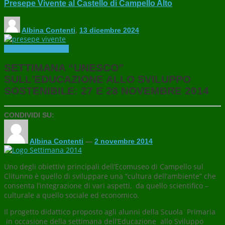
Presepe Vivente al Castello di Campello Alto
Albina Contenti
,
13 dicembre 2024
Laboratori
Workshop
SETTIMANA “UNESCO”
SULL’EDUCAZIONE ALLO SVILUPPO
SOSTENIBILE: 27 E 28 NOVEMBRE 2014
CONDIVIDI SU:
Albina Contenti
—
2 novembre 2014
Uno degli obiettivi principali dell’Ecomuseo di Campello sul
Clitunno è quello di sviluppare una “cultura dell’ambiente” che
consenta l’integrazione di vari aspetti, da quello scientifico –
culturale a quello sociale ed economico.
Il progetto didattico proposto agli alunni della Scuola Primaria
in occasione della settimana dell’Educazione allo Sviluppo