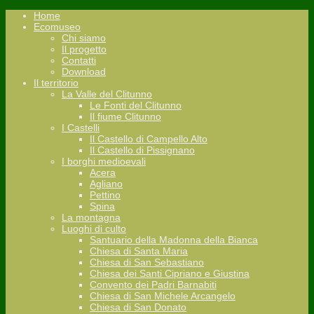
Home
Ecomuseo
Chi siamo
Il progetto
Contatti
Download
Il territorio
La Valle del Clitunno
Le Fonti del Clitunno
Il fiume Clitunno
I Castelli
Il Castello di Campello Alto
Il Castello di Pissignano
I borghi medioevali
Acera
Agliano
Pettino
Spina
La montagna
Luoghi di culto
Santuario della Madonna della Bianca
Chiesa di Santa Maria
Chiesa di San Sebastiano
Chiesa dei Santi Cipriano e Giustina
Convento dei Padri Barnabiti
Chiesa di San Michele Arcangelo
Chiesa di San Donato