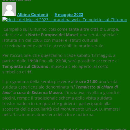
Albina Contenti
—
9 maggio 2023
Campello sul Clitunno, così come tante altre città d’ Europa,
aderisce alla
Notte Europea dei Musei
, una serata speciale
istituita sin dal 2005, con musei e istituti culturali
eccezionalmente aperti e accessibili in orario serale.
Per l’occasione, che quest’anno ricade sabato 13 maggio, a
partire dalle
19:30
fino alle
22:30
, sarà possibile accedere al
Tempietto sul Clitunno,
museo a cielo aperto, al costo
simbolico di
1€.
Il programma della serata prevede alle
ore 21:00
una visita
guidata esperienziale denominata
“
Il Tempietto al chiaro di
luna”
a cura di Sistema Museo
. L’iniziativa, rivolta a grandi e
piccini, rompe il tradizionale schema della visita guidata
trasformadola in un quiz che guiderà i partecipanti alla
scoperta delle peculiarità del monumento UNESCO, immersi
nell’affascinante atmosfera della luce notturna.
La partecipazione alla visita guidata è gratuita,
previo acquisto