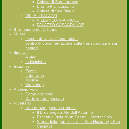
Chiesa di San Lorenzo
Eremo Francescano
Chiesa di San Biagio
VILLE e PALAZZI
VILLA NEGRI-ARNOLDI
PALAZZO CASAGRANDE
Il Tempietto del Clitunno
Musei
museo della civiltà contadina
centro di documentazione sulla transumanza e sui
pastori
Itinerari
A piedi
In bicicletta
Iniziative
Eventi
Laboratori
Mostre
Workshop
Archivio Foto
Come eravamo
Cartoline dal passato
Ricettario
Una nuova, gustosa rubrica
Il Brustengolo: Re dell’Autunno
Peccati di gola di un Santo: il Mostacciolo
Storia della gentilezza – Il Pan Nociato (o Pan
Caciato)