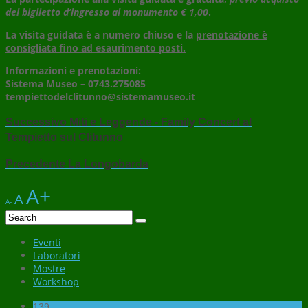
del biglietto d’ingresso al monumento € 1,00
.
La visita guidata è a numero chiuso e la
prenotazione è
consigliata fino ad esaurimento posti.
Informazioni e prenotazioni:
Sistema Museo –
0743.275085
tempiettodelclitunno@sistemamuseo.it
Successivo
Miti e Leggende - Family Concert al
Tempietto sul Clitunno
Precedente
La Longobarda
A+
A
A-
Eventi
Laboratori
Mostre
Workshop
139