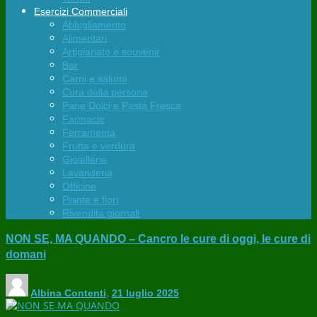
Esercizi Commerciali
Abbigliamento
Alimentari
Artigianato e souvenir
Bar
Carni e salumi
Cura della persona
Pane Dolci e Pasta Fresca
Farmacie
Ferramenta
Frutta e verdura
Gioiellerie
Lavanderia
Officine
Piante e fiori
Rivendita giornali
NON SE, MA QUANDO – Cancro le cure di oggi, le cure di
domani
Albina Contenti
,
21 luglio 2025