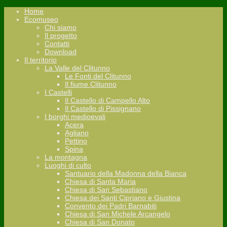
Home
Ecomuseo
Chi siamo
Il progetto
Contatti
Download
Il territorio
La Valle del Clitunno
Le Fonti del Clitunno
Il fiume Clitunno
I Castelli
Il Castello di Campello Alto
Il Castello di Pissignano
I borghi medioevali
Acera
Agliano
Pettino
Spina
La montagna
Luoghi di culto
Santuario della Madonna della Bianca
Chiesa di Santa Maria
Chiesa di San Sebastiano
Chiesa dei Santi Cipriano e Giustina
Convento dei Padri Barnabiti
Chiesa di San Michele Arcangelo
Chiesa di San Donato