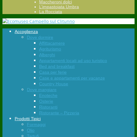
Maccheroni dolci
L’impastoiata Umbra
La Rocciata
Accoglienza
Dove dormire
Affittacamere
Agriturismo
Alberghi
Appartamenti locati ad uso turistico
Bed and breakfast
Casa per ferie
Case e appartamenti per vacanze
Country House
Dove mangiare
Enoteche
Osterie
Ristoranti
Ristorante – Pizzeria
Prodotti Tipici
Formaggi
Olio
Tartufi