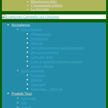
Maccheroni dolci
L’impastoiata Umbra
La Rocciata
Accoglienza
Dove dormire
Affittacamere
Agriturismo
Alberghi
Appartamenti locati ad uso turistico
Bed and breakfast
Casa per ferie
Case e appartamenti per vacanze
Country House
Dove mangiare
Enoteche
Osterie
Ristoranti
Ristorante – Pizzeria
Prodotti Tipici
Formaggi
Olio
Tartufi