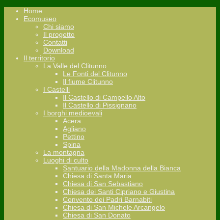
Home
Ecomuseo
Chi siamo
Il progetto
Contatti
Download
Il territorio
La Valle del Clitunno
Le Fonti del Clitunno
Il fiume Clitunno
I Castelli
Il Castello di Campello Alto
Il Castello di Pissignano
I borghi medioevali
Acera
Agliano
Pettino
Spina
La montagna
Luoghi di culto
Santuario della Madonna della Bianca
Chiesa di Santa Maria
Chiesa di San Sebastiano
Chiesa dei Santi Cipriano e Giustina
Convento dei Padri Barnabiti
Chiesa di San Michele Arcangelo
Chiesa di San Donato