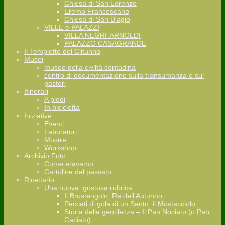
Chiesa di San Lorenzo
Eremo Francescano
Chiesa di San Biagio
VILLE e PALAZZI
VILLA NEGRI-ARNOLDI
PALAZZO CASAGRANDE
Il Tempietto del Clitunno
Musei
museo della civiltà contadina
centro di documentazione sulla transumanza e sui
pastori
Itinerari
A piedi
In bicicletta
Iniziative
Eventi
Laboratori
Mostre
Workshop
Archivio Foto
Come eravamo
Cartoline dal passato
Ricettario
Una nuova, gustosa rubrica
Il Brustengolo: Re dell’Autunno
Peccati di gola di un Santo: il Mostacciolo
Storia della gentilezza – Il Pan Nociato (o Pan
Caciato)