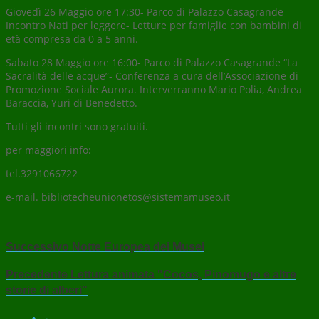
Giovedì 26 Maggio ore 17:30- Parco di Palazzo Casagrande
Incontro Nati per leggere- Letture per famiglie con bambini di
età compresa da 0 a 5 anni.
Sabato 28 Maggio ore 16:00- Parco di Palazzo Casagrande “La
Sacralità delle acque”- Conferenza a cura dell’Associazione di
Promozione Sociale Aurora. Interverranno Mario Polia, Andrea
Baraccia, Yuri di Benedetto.
Tutti gli incontri sono gratuiti.
per maggiori info:
tel.3291066722
e-mail. bibliotecheunionetos@sistemamuseo.it
Successivo
Notte Europea dei Musei
Precedente
Lettura animata "Cocos, Pinomugo e altre
storie di alberi"