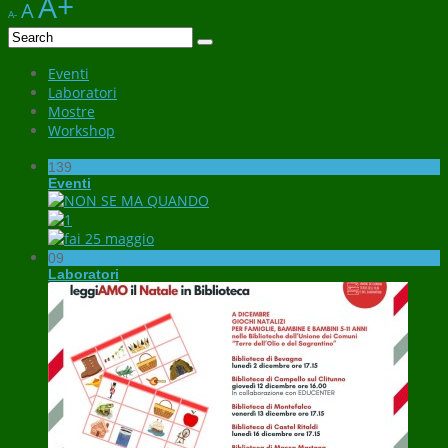
A+
A
A-
Eventi
Laboratori
Mostre
Workshop
139
Eventi
09
Laboratori