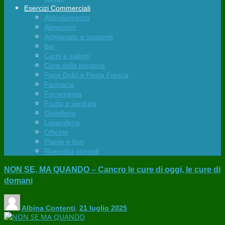
Esercizi Commerciali
Abbigliamento
Alimentari
Artigianato e souvenir
Bar
Carni e salumi
Cura della persona
Pane Dolci e Pasta Fresca
Farmacie
Ferramenta
Frutta e verdura
Gioiellerie
Lavanderia
Officine
Piante e fiori
Rivendita giornali
NON SE, MA QUANDO – Cancro le cure di oggi, le cure di
domani
Albina Contenti
,
21 luglio 2025