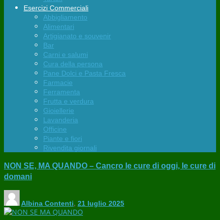
Esercizi Commerciali
Abbigliamento
Alimentari
Artigianato e souvenir
Bar
Carni e salumi
Cura della persona
Pane Dolci e Pasta Fresca
Farmacie
Ferramenta
Frutta e verdura
Gioiellerie
Lavanderia
Officine
Piante e fiori
Rivendita giornali
NON SE, MA QUANDO – Cancro le cure di oggi, le cure di
domani
Albina Contenti
,
21 luglio 2025