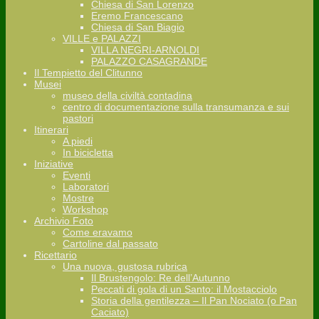
Chiesa di San Lorenzo
Eremo Francescano
Chiesa di San Biagio
VILLE e PALAZZI
VILLA NEGRI-ARNOLDI
PALAZZO CASAGRANDE
Il Tempietto del Clitunno
Musei
museo della civiltà contadina
centro di documentazione sulla transumanza e sui
pastori
Itinerari
A piedi
In bicicletta
Iniziative
Eventi
Laboratori
Mostre
Workshop
Archivio Foto
Come eravamo
Cartoline dal passato
Ricettario
Una nuova, gustosa rubrica
Il Brustengolo: Re dell’Autunno
Peccati di gola di un Santo: il Mostacciolo
Storia della gentilezza – Il Pan Nociato (o Pan
Caciato)