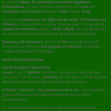
La sera di
sabato 24 settembre è prevista l’
apertura
straordinaria
al costo simbolico d’ingresso di
1 euro
del
Tempietto sul Clitunno
dalle ore
19:00
alle ore
22:00.
Inoltre, Un
monumento che affascina da secoli, il Tempietto sul
Clitunno
è il titolo delle esclusive visite guidate in programma
sabato 24 settembre
alle ore
19:30
e
20:30
, con una guida che
illustrerà la storia e l’eccezionalità di quest’antico edificio.
D
omenica 25 settembre
alle ore
11:00
è in programma al
Tempietto sul Clitunno
Una giornata En Plein Air
, un’attività
creativa per bambini e famiglie.
Quote di partecipazione:
VISITE GUIDATE TEMATICHE
Intero
€ 4,00 |
Ridotto
€ 3,00 per i possessori della Spoleto
Card e dai 7 ai 17 anni |
Gratuito
fino a 6 anni |
Previo acquisto
della Spoleto Card o del biglietto di ingresso al museo.
ATTIVITA’ CREATIVA – Una giornata En Plein Air –
partecipazione
gratuita previo acquisto biglietto d’ingresso per gli adulti
accompagnatori.
Le visite guidate e le attività in programma prevedono la