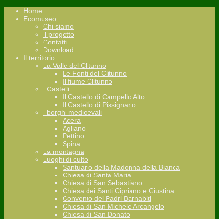
Home
Ecomuseo
Chi siamo
Il progetto
Contatti
Download
Il territorio
La Valle del Clitunno
Le Fonti del Clitunno
Il fiume Clitunno
I Castelli
Il Castello di Campello Alto
Il Castello di Pissignano
I borghi medioevali
Acera
Agliano
Pettino
Spina
La montagna
Luoghi di culto
Santuario della Madonna della Bianca
Chiesa di Santa Maria
Chiesa di San Sebastiano
Chiesa dei Santi Cipriano e Giustina
Convento dei Padri Barnabiti
Chiesa di San Michele Arcangelo
Chiesa di San Donato