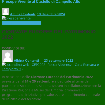
Presepe Vivente al Castello di Campello Alto
Albina Contenti
,
13 dicembre 2024
Eventi
In evidenza
Iniziative
GIORNATE EUROPEE DEL PATRIMONIO
2022
CONDIVIDI SU:
Albina Contenti
—
23 settembre 2022
In occasione delle
Giornate Europee del Patrimonio 2022
previste per
il 24 e 25 settembre
e dedicate al tema del
patrimonio sostenibile,
Sistema Museo in collaborazione con la
Direzione Regionale Musei dell’Umbria, promuove un
programma di iniziative per valorizzare il patrimonio culturale
della città e del territorio.