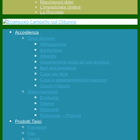
Maccheroni dolci
L’impastoiata Umbra
La Rocciata
Accoglienza
Dove dormire
Affittacamere
Agriturismo
Alberghi
Appartamenti locati ad uso turistico
Bed and breakfast
Casa per ferie
Case e appartamenti per vacanze
Country House
Dove mangiare
Enoteche
Osterie
Ristoranti
Ristorante – Pizzeria
Prodotti Tipici
Formaggi
Olio
Tartufi