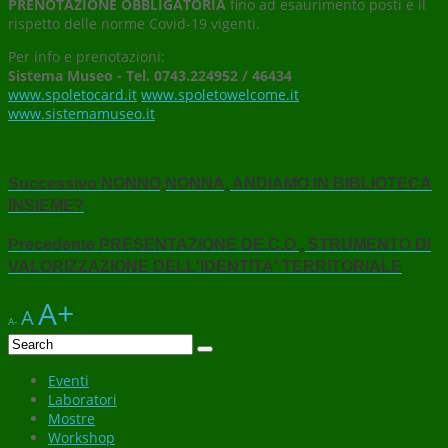
PRENOTAZIONE OBBLIGATORIA
fino ad esaurimento posti e il
rispetto delle norme Covid-19 vigenti.
Per info e prenotazioni:
Sistema Museo -
Tel. 0743.224952 / 46434
www.spoletocard.it
www.spoletowelcome.it
www.sistemamuseo.it
Successivo
NONNO,NONNA, ANDIAMO IN BIBLIOTECA
INSIEME?
Precedente
PRESENTAZIONE DE.C.O., STRUMENTO DI
VALORIZZAZIONE DELL'IDENTITA' TERRITORIALE
A+
A
A-
Eventi
Laboratori
Mostre
Workshop