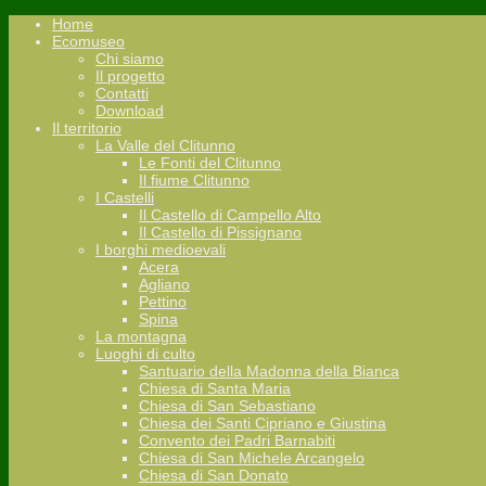
Home
Ecomuseo
Chi siamo
Il progetto
Contatti
Download
Il territorio
La Valle del Clitunno
Le Fonti del Clitunno
Il fiume Clitunno
I Castelli
Il Castello di Campello Alto
Il Castello di Pissignano
I borghi medioevali
Acera
Agliano
Pettino
Spina
La montagna
Luoghi di culto
Santuario della Madonna della Bianca
Chiesa di Santa Maria
Chiesa di San Sebastiano
Chiesa dei Santi Cipriano e Giustina
Convento dei Padri Barnabiti
Chiesa di San Michele Arcangelo
Chiesa di San Donato