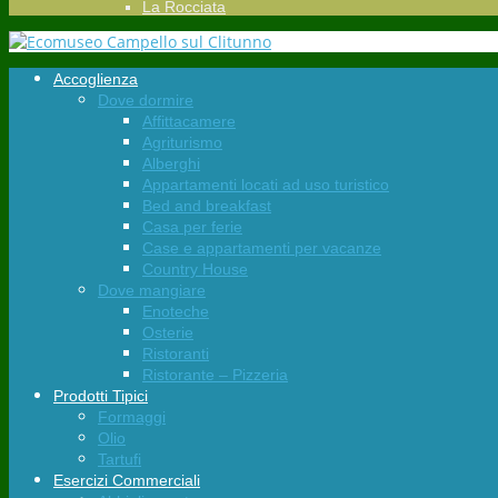
La Rocciata
Accoglienza
Dove dormire
Affittacamere
Agriturismo
Alberghi
Appartamenti locati ad uso turistico
Bed and breakfast
Casa per ferie
Case e appartamenti per vacanze
Country House
Dove mangiare
Enoteche
Osterie
Ristoranti
Ristorante – Pizzeria
Prodotti Tipici
Formaggi
Olio
Tartufi
Esercizi Commerciali