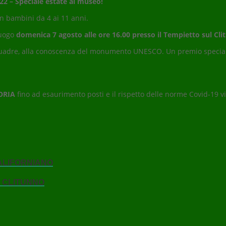
22 – Speciale estate al museo!
on bambini da 4 ai 11 anni.
luogo
domenica 7 agosto alle ore 16.00 presso il Tempietto sul Cli
n squadre, alla conoscenza del monumento UNESCO. Un premio specia
ORIA
fino ad esaurimento posti e il rispetto delle norme Covid-19 vi
ALIFORNIANO
L CLITUNNO