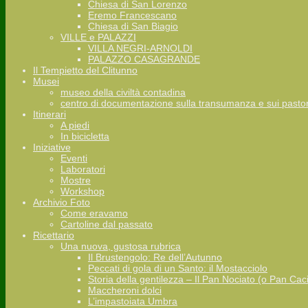
Chiesa di San Lorenzo
Eremo Francescano
Chiesa di San Biagio
VILLE e PALAZZI
VILLA NEGRI-ARNOLDI
PALAZZO CASAGRANDE
Il Tempietto del Clitunno
Musei
museo della civiltà contadina
centro di documentazione sulla transumanza e sui pastor
Itinerari
A piedi
In bicicletta
Iniziative
Eventi
Laboratori
Mostre
Workshop
Archivio Foto
Come eravamo
Cartoline dal passato
Ricettario
Una nuova, gustosa rubrica
Il Brustengolo: Re dell’Autunno
Peccati di gola di un Santo: il Mostacciolo
Storia della gentilezza – Il Pan Nociato (o Pan Cac
Maccheroni dolci
L’impastoiata Umbra