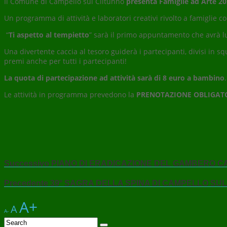
Il Comune di Campello sul Clitunno
presenta Famiglie ad Arte 20
Un programma di attività e laboratori creativi rivolto a famiglie c
“
Ti aspetto al tempietto
” sarà il primo appuntamento che avrà 
Una divertente caccia al tesoro guiderà i partecipanti, divisi i
premi anche per tutti i partecipanti!
La quota di partecipazione ad attività sarà di 8 euro a bambino
.
Le attività in programma prevedono la
PRENOTAZIONE OBLIGAT
Successivo
PIANO DI ERADICAZIONE DEL GAMBERO C
Precedente
39° SAGRA DELLA SPINA DI CAMPELLO SU
A+
A
A-