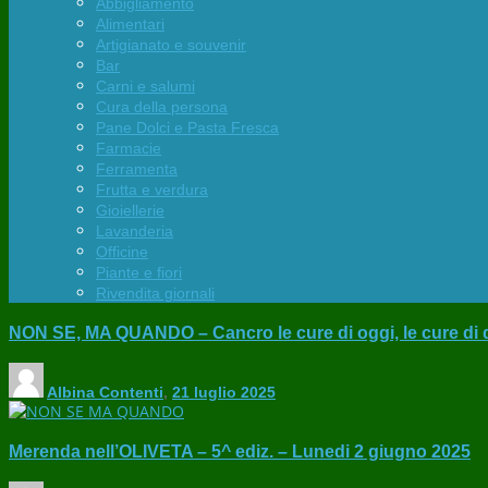
Abbigliamento
Alimentari
Artigianato e souvenir
Bar
Carni e salumi
Cura della persona
Pane Dolci e Pasta Fresca
Farmacie
Ferramenta
Frutta e verdura
Gioiellerie
Lavanderia
Officine
Piante e fiori
Rivendita giornali
NON SE, MA QUANDO – Cancro le cure di oggi, le cure di
Albina Contenti
,
21 luglio 2025
Merenda nell’OLIVETA – 5^ ediz. – Lunedi 2 giugno 2025