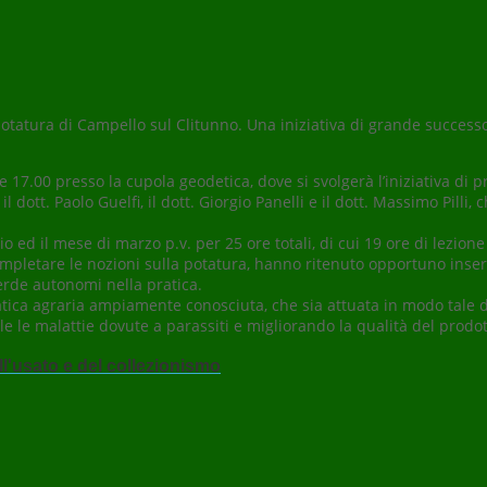
 potatura di Campello sul Clitunno. Una iniziativa di grande success
 17.00 presso la cupola geodetica, dove si svolgerà l’iniziativa di 
 dott. Paolo Guelfi, il dott. Giorgio Panelli e il dott. Massimo Pilli,
io ed il mese di marzo p.v. per 25 ore totali, di cui 19 ore di lezion
mpletare le nozioni sulla potatura, hanno ritenuto opportuno inserir
 verde autonomi nella pratica.
pratica agraria ampiamente conosciuta, che sia attuata in modo tale 
 le malattie dovute a parassiti e migliorando la qualità del prodot
ll'usato e del collezionismo