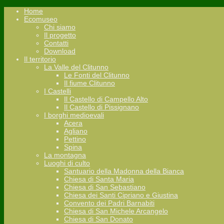
Home
Ecomuseo
Chi siamo
Il progetto
Contatti
Download
Il territorio
La Valle del Clitunno
Le Fonti del Clitunno
Il fiume Clitunno
I Castelli
Il Castello di Campello Alto
Il Castello di Pissignano
I borghi medioevali
Acera
Agliano
Pettino
Spina
La montagna
Luoghi di culto
Santuario della Madonna della Bianca
Chiesa di Santa Maria
Chiesa di San Sebastiano
Chiesa dei Santi Cipriano e Giustina
Convento dei Padri Barnabiti
Chiesa di San Michele Arcangelo
Chiesa di San Donato