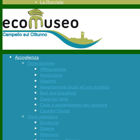
La Rocciata
Accoglienza
Dove dormire
Affittacamere
Agriturismo
Alberghi
Appartamenti locati ad uso turistico
Bed and breakfast
Casa per ferie
Case e appartamenti per vacanze
Country House
Dove mangiare
Enoteche
Osterie
Ristoranti