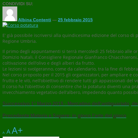
CONDIVIDI SU:
Albina Contenti
—
25 febbraio 2015
E’ già possibile iscriversi alla quindicesima edizione del corso di
Regione Umbria.
Il primo degli appuntamenti si terrà mercoledì 25 febbraio alle ore
Domizio Natali, il Consigliere Regionale Gianfranco Chiacchieroni, il
coltivazione dell’olivo e degli alberi da frutto.
Le lezioni si svolgeranno, come da calendario, tra la fine di febbra
Nel corso proposto per il 2015 gli organizzatori, per ampliare e co
frutto e le viti, nell’obiettivo di rendere tutti gli appassionati del
Il corso ha l’obiettivo di consentire che la potatura diventi una 
invecchiamento vegetativo dell’albero, impedendo quanto possibile
Successivo
1° Marzo 2015 - Mercatino dell'antiquariato, de
Precedente
Materia e Sapere: in gioco l’arte del gioco
A+
A
A-