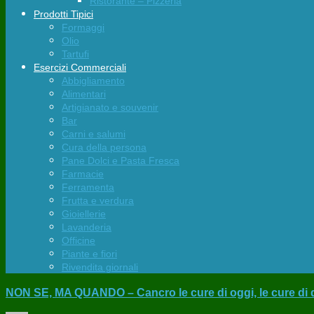
Ristorante – Pizzeria
Prodotti Tipici
Formaggi
Olio
Tartufi
Esercizi Commerciali
Abbigliamento
Alimentari
Artigianato e souvenir
Bar
Carni e salumi
Cura della persona
Pane Dolci e Pasta Fresca
Farmacie
Ferramenta
Frutta e verdura
Gioiellerie
Lavanderia
Officine
Piante e fiori
Rivendita giornali
NON SE, MA QUANDO – Cancro le cure di oggi, le cure di