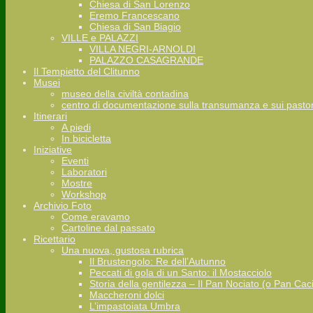
Chiesa di San Lorenzo
Eremo Francescano
Chiesa di San Biagio
VILLE e PALAZZI
VILLA NEGRI-ARNOLDI
PALAZZO CASAGRANDE
Il Tempietto del Clitunno
Musei
museo della civiltà contadina
centro di documentazione sulla transumanza e sui pastor
Itinerari
A piedi
In bicicletta
Iniziative
Eventi
Laboratori
Mostre
Workshop
Archivio Foto
Come eravamo
Cartoline dal passato
Ricettario
Una nuova, gustosa rubrica
Il Brustengolo: Re dell’Autunno
Peccati di gola di un Santo: il Mostacciolo
Storia della gentilezza – Il Pan Nociato (o Pan Cac
Maccheroni dolci
L’impastoiata Umbra