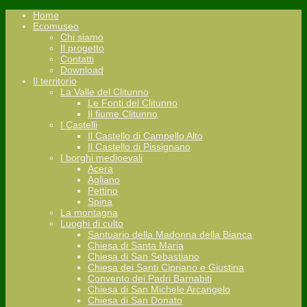
Home
Ecomuseo
Chi siamo
Il progetto
Contatti
Download
Il territorio
La Valle del Clitunno
Le Fonti del Clitunno
Il fiume Clitunno
I Castelli
Il Castello di Campello Alto
Il Castello di Pissignano
I borghi medioevali
Acera
Agliano
Pettino
Spina
La montagna
Luoghi di culto
Santuario della Madonna della Bianca
Chiesa di Santa Maria
Chiesa di San Sebastiano
Chiesa dei Santi Cipriano e Giustina
Convento dei Padri Barnabiti
Chiesa di San Michele Arcangelo
Chiesa di San Donato