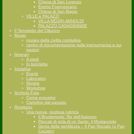
Chiesa di San Lorenzo
Eremo Francescano
Chiesa di San Biagio
VILLE e PALAZZI
VILLA NEGRI-ARNOLDI
PALAZZO CASAGRANDE
Il Tempietto del Clitunno
Musei
museo della civiltà contadina
centro di documentazione sulla transumanza e sui
pastori
Itinerari
A piedi
In bicicletta
Iniziative
Eventi
Laboratori
Mostre
Workshop
Archivio Foto
Come eravamo
Cartoline dal passato
Ricettario
Una nuova, gustosa rubrica
Il Brustengolo: Re dell’Autunno
Peccati di gola di un Santo: il Mostacciolo
Storia della gentilezza – Il Pan Nociato (o Pan
Caciato)