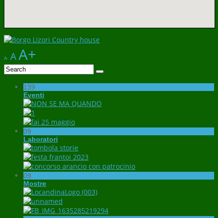
A+
A
A-
139
Eventi
09
Laboratori
09
Mostre