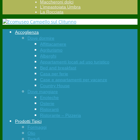
Maccheroni dolci
L’impastoiata Umbra
La Rocciata
Accoglienza
Dove dormire
Affittacamere
Agriturismo
Alberghi
Appartamenti locati ad uso turistico
Bed and breakfast
Casa per ferie
Case e appartamenti per vacanze
Country House
Dove mangiare
Enoteche
Osterie
Ristoranti
Ristorante – Pizzeria
Prodotti Tipici
Formaggi
Olio
Tartufi