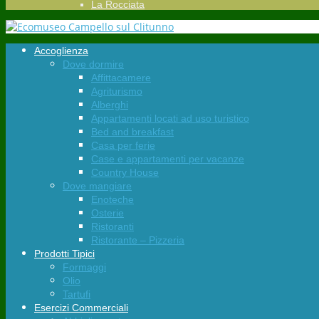
La Rocciata
Accoglienza
Dove dormire
Affittacamere
Agriturismo
Alberghi
Appartamenti locati ad uso turistico
Bed and breakfast
Casa per ferie
Case e appartamenti per vacanze
Country House
Dove mangiare
Enoteche
Osterie
Ristoranti
Ristorante – Pizzeria
Prodotti Tipici
Formaggi
Olio
Tartufi
Esercizi Commerciali