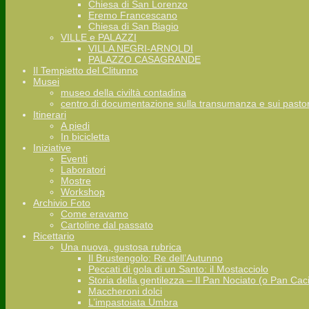
Chiesa di San Lorenzo
Eremo Francescano
Chiesa di San Biagio
VILLE e PALAZZI
VILLA NEGRI-ARNOLDI
PALAZZO CASAGRANDE
Il Tempietto del Clitunno
Musei
museo della civiltà contadina
centro di documentazione sulla transumanza e sui pastor
Itinerari
A piedi
In bicicletta
Iniziative
Eventi
Laboratori
Mostre
Workshop
Archivio Foto
Come eravamo
Cartoline dal passato
Ricettario
Una nuova, gustosa rubrica
Il Brustengolo: Re dell’Autunno
Peccati di gola di un Santo: il Mostacciolo
Storia della gentilezza – Il Pan Nociato (o Pan Cac
Maccheroni dolci
L’impastoiata Umbra