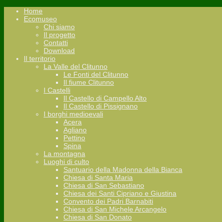
Home
Ecomuseo
Chi siamo
Il progetto
Contatti
Download
Il territorio
La Valle del Clitunno
Le Fonti del Clitunno
Il fiume Clitunno
I Castelli
Il Castello di Campello Alto
Il Castello di Pissignano
I borghi medioevali
Acera
Agliano
Pettino
Spina
La montagna
Luoghi di culto
Santuario della Madonna della Bianca
Chiesa di Santa Maria
Chiesa di San Sebastiano
Chiesa dei Santi Cipriano e Giustina
Convento dei Padri Barnabiti
Chiesa di San Michele Arcangelo
Chiesa di San Donato