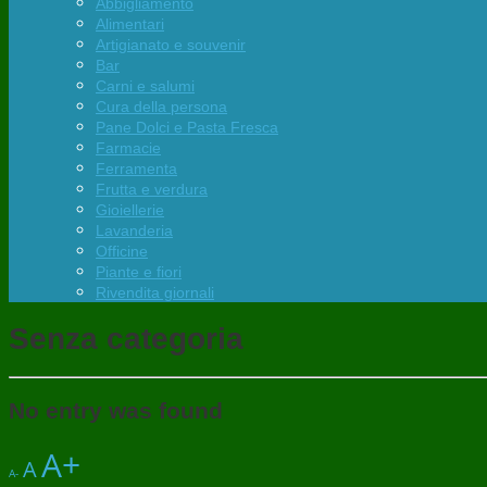
Abbigliamento
Alimentari
Artigianato e souvenir
Bar
Carni e salumi
Cura della persona
Pane Dolci e Pasta Fresca
Farmacie
Ferramenta
Frutta e verdura
Gioiellerie
Lavanderia
Officine
Piante e fiori
Rivendita giornali
Senza categoria
No entry was found
A+
A
A-